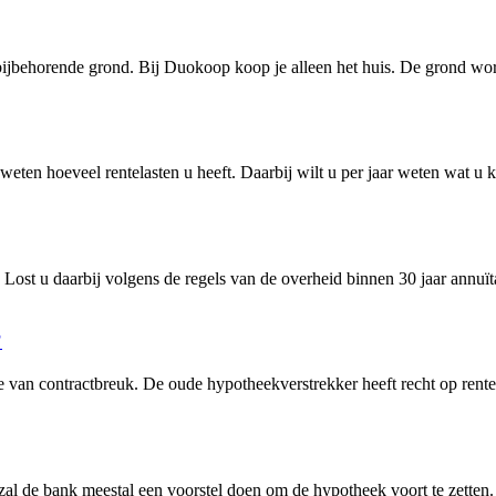
e bijbehorende grond. Bij Duokoop koop je alleen het huis. De grond 
weten hoeveel rentelasten u heeft. Daarbij wilt u per jaar weten wat u
 Lost u daarbij volgens de regels van de overheid binnen 30 jaar annuït
?
e van contractbreuk. De oude hypotheekverstrekker heeft recht op rent
pt zal de bank meestal een voorstel doen om de hypotheek voort te zett