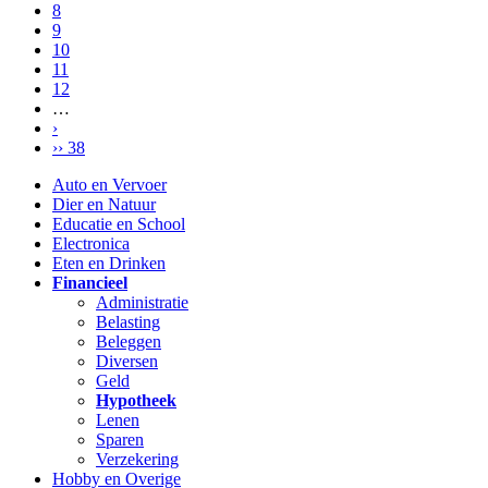
8
9
10
11
12
…
›
›› 38
Auto en Vervoer
Dier en Natuur
Educatie en School
Electronica
Eten en Drinken
Financieel
Administratie
Belasting
Beleggen
Diversen
Geld
Hypotheek
Lenen
Sparen
Verzekering
Hobby en Overige