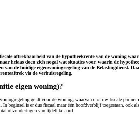
fiscale aftrekbaarheid van de hypotheekrente van de woning waarin
maar helaas doen zich nogal wat situaties voor, waarin de hypoth
eisen van de huidige eigenwoningregeling van de Belastingdienst. Da
enteaftrek via de verhuisregeling.
nitie eigen woning)?
oningregeling geldt voor de woning, waarvan u of uw fiscale partner eig
In beginsel is er dus fiscaal maar één hoofdverblijf toegestaan, ook als
ntal uitzonderingen van tijdelijke aard.