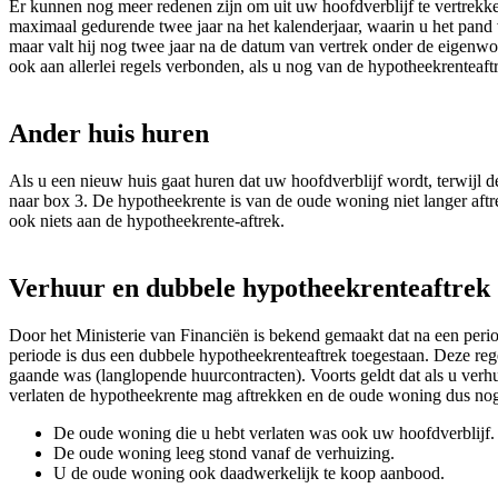
Er kunnen nog meer redenen zijn om uit uw hoofdverblijf te vertrekken
maximaal gedurende twee jaar na het kalenderjaar, waarin u het pand v
maar valt hij nog twee jaar na de datum van vertrek onder de eigenwoni
ook aan allerlei regels verbonden, als u nog van de hypotheekrenteaf
Ander huis huren
Als u een nieuw huis gaat huren dat uw hoofdverblijf wordt, terwijl
naar box 3. De hypotheekrente is van de oude woning niet langer aftre
ook niets aan de hypotheekrente-aftrek.
Verhuur en dubbele hypotheekrenteaftrek
Door het Ministerie van Financiën is bekend gemaakt dat na een perio
periode is dus een dubbele hypotheekrenteaftrek toegestaan. Deze rege
gaande was (langlopende huurcontracten). Voorts geldt dat als u ver
verlaten de hypotheekrente mag aftrekken en de oude woning dus nog
De oude woning die u hebt verlaten was ook uw hoofdverblijf.
De oude woning leeg stond vanaf de verhuizing.
U de oude woning ook daadwerkelijk te koop aanbood.