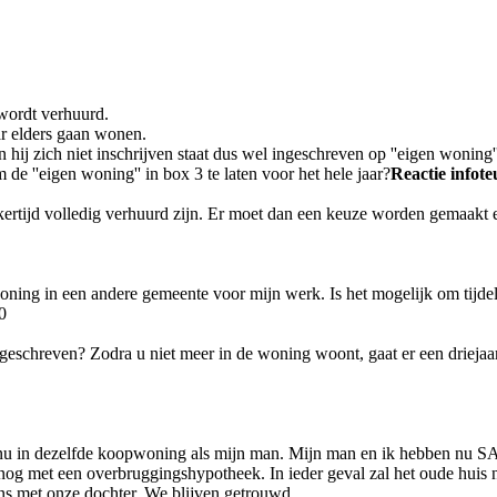
 wordt verhuurd.
ar elders gaan wonen.
n hij zich niet inschrijven staat dus wel ingeschreven op ''eigen woning
de ''eigen woning'' in box 3 te laten voor het hele jaar?
Reactie infote
ertijd volledig verhuurd zijn. Er moet dan een keuze worden gemaakt en
ing in een andere gemeente voor mijn werk. Is het mogelijk om tijdelij
0
geschreven? Zodra u niet meer in de woning woont, gaat er een driejaa
n nu in dezelfde koopwoning als mijn man. Mijn man en ik hebben nu
 met een overbruggingshypotheek. In ieder geval zal het oude huis nog
ons met onze dochter. We blijven getrouwd.