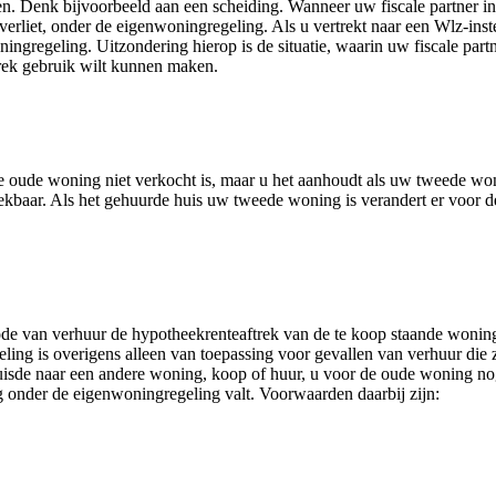
. Denk bijvoorbeeld aan een scheiding. Wanneer uw fiscale partner in he
erliet, onder de eigenwoningregeling. Als u vertrekt naar een Wlz-inste
ngregeling. Uitzondering hierop is de situatie, waarin uw fiscale partner
trek gebruik wilt kunnen maken.
 de oude woning niet verkocht is, maar u het aanhoudt als uw tweede w
kbaar. Als het gehuurde huis uw tweede woning is verandert er voor de 
de van verhuur de hypotheekrenteaftrek van de te koop staande woning w
ling is overigens alleen van toepassing voor gevallen van verhuur die z
huisde naar een andere woning, koop of huur, u voor de oude woning no
 onder de eigenwoningregeling valt. Voorwaarden daarbij zijn: