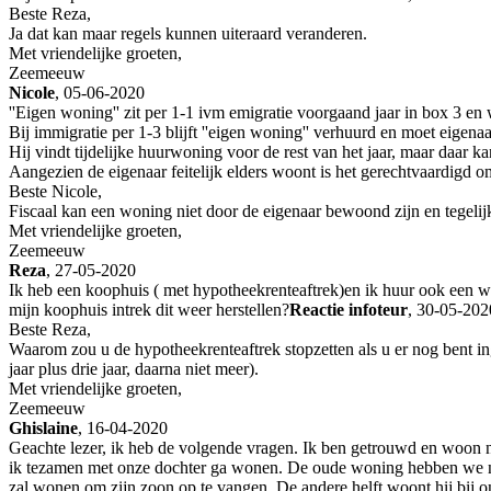
Beste Reza,
Ja dat kan maar regels kunnen uiteraard veranderen.
Met vriendelijke groeten,
Zeemeeuw
Nicole
, 05-06-2020
''Eigen woning'' zit per 1-1 ivm emigratie voorgaand jaar in box 3 en
Bij immigratie per 1-3 blijft ''eigen woning'' verhuurd en moet eigena
Hij vindt tijdelijke huurwoning voor de rest van het jaar, maar daar ka
Aangezien de eigenaar feitelijk elders woont is het gerechtvaardigd om 
Beste Nicole,
Fiscaal kan een woning niet door de eigenaar bewoond zijn en tegelijk
Met vriendelijke groeten,
Zeemeeuw
Reza
, 27-05-2020
Ik heb een koophuis ( met hypotheekrenteaftrek)en ik huur ook een won
mijn koophuis intrek dit weer herstellen?
Reactie infoteur
, 30-05-202
Beste Reza,
Waarom zou u de hypotheekrenteaftrek stopzetten als u er nog bent in
jaar plus drie jaar, daarna niet meer).
Met vriendelijke groeten,
Zeemeeuw
Ghislaine
, 16-04-2020
Geachte lezer, ik heb de volgende vragen. Ik ben getrouwd en woo
ik tezamen met onze dochter ga wonen. De oude woning hebben we nog
zal wonen om zijn zoon op te vangen. De andere helft woont hij bij 