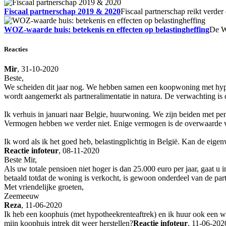
Fiscaal partnerschap 2019 & 2020
Fiscaal partnerschap reikt verder
WOZ-waarde huis: betekenis en effecten op belastingheffing
De W
Reacties
Mir
, 31-10-2020
Beste,
We scheiden dit jaar nog. We hebben samen een koopwoning met hypot
wordt aangemerkt als partneralimentatie in natura. De verwachting is
Ik verhuis in januari naar Belgie, huurwoning. We zijn beiden met p
Vermogen hebben we verder niet. Enige vermogen is de overwaarde 
Ik word als ik het goed heb, belastingplichtig in België. Kan de eige
Reactie infoteur
, 08-11-2020
Beste Mir,
Als uw totale pensioen niet hoger is dan 25.000 euro per jaar, gaat 
betaald totdat de woning is verkocht, is gewoon onderdeel van de part
Met vriendelijke groeten,
Zeemeeuw
Reza
, 11-06-2020
Ik heb een koophuis (met hypotheekrenteaftrek) en ik huur ook een won
mijn koophuis intrek dit weer herstellen?
Reactie infoteur
, 11-06-202