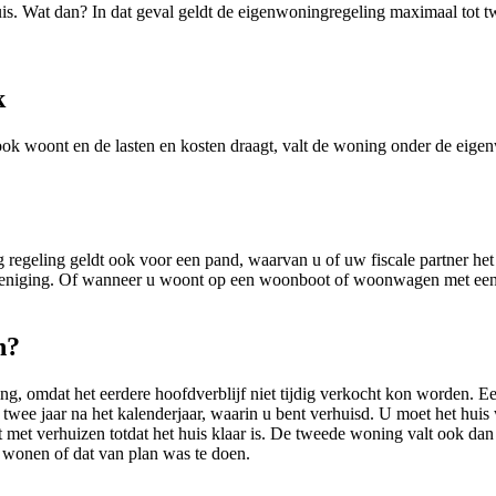
 huis. Wat dan? In dat geval geldt de eigenwoningregeling maximaal tot t
k
ook woont en de lasten en kosten draagt, valt de woning onder de eige
 regeling geldt ook voor een pand, waarvan u of uw fiscale partner het
eniging. Of wanneer u woont op een woonboot of woonwagen met een va
n?
, omdat het eerdere hoofdverblijf niet tijdig verkocht kon worden. Ee
wee jaar na het kalenderjaar, waarin u bent verhuisd. U moet het huis 
t verhuizen totdat het huis klaar is. De tweede woning valt ook dan o
wonen of dat van plan was te doen.