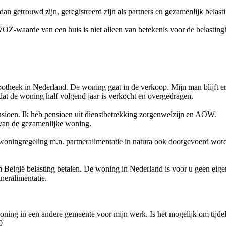
 dan getrouwd zijn, geregistreerd zijn als partners en gezamenlijk bela
OZ-waarde van een huis is niet alleen van betekenis voor de belast
heek in Nederland. De woning gaat in de verkoop. Mijn man blijft er 
 dat de woning half volgend jaar is verkocht en overgedragen.
ensioen. Ik heb pensioen uit dienstbetrekking zorgenwelzijn en AOW.
van de gezamenlijke woning.
nwoningregeling m.n. partneralimentatie in natura ook doorgevoerd word
u in België belasting betalen. De woning in Nederland is voor u geen ei
neralimentatie.
ing in een andere gemeente voor mijn werk. Is het mogelijk om tijdelij
0