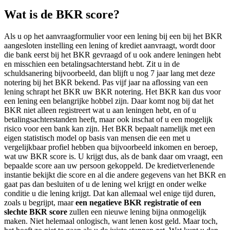
Wat is de BKR score?
Als u op het aanvraagformulier voor een lening bij een bij het BKR
aangesloten instelling een lening of krediet aanvraagt, wordt door
die bank eerst bij het BKR gevraagd of u ook andere leningen hebt
en misschien een betalingsachterstand hebt. Zit u in de
schuldsanering bijvoorbeeld, dan blijft u nog 7 jaar lang met deze
notering bij het BKR bekend. Pas vijf jaar na aflossing van een
lening schrapt het BKR uw BKR notering. Het BKR kan dus voor
een lening een belangrijke hobbel zijn. Daar komt nog bij dat het
BKR niet alleen registreert wat u aan leningen hebt, en of u
betalingsachterstanden heeft, maar ook inschat of u een mogelijk
risico voor een bank kan zijn. Het BKR bepaalt namelijk met een
eigen statistisch model op basis van mensen die een met u
vergelijkbaar profiel hebben qua bijvoorbeeld inkomen en beroep,
wat uw BKR score is. U krijgt dus, als de bank daar om vraagt, een
bepaalde score aan uw persoon gekoppeld. De kredietverlenende
instantie bekijkt die score en al die andere gegevens van het BKR en
gaat pas dan besluiten of u de lening wel krijgt en onder welke
conditie u die lening krijgt. Dat kan allemaal wel enige tijd duren,
zoals u begrijpt, maar
een negatieve BKR registratie of een
slechte BKR score
zullen een nieuwe lening bijna onmogelijk
maken. Niet helemaal onlogisch, want lenen kost geld. Maar toch,