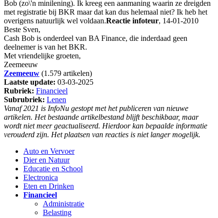
Bob (zo\'n minilening). Ik kreeg een aanmaning waarin ze dreigden
met registratie bij BKR maar dat kan dus helemaal niet? Ik heb het
overigens natuurlijk wel voldaan.
Reactie infoteur
, 14-01-2010
Beste Sven,
Cash Bob is onderdeel van BA Finance, die inderdaad geen
deelnemer is van het BKR.
Met vriendelijke groeten,
Zeemeeuw
Zeemeeuw
(1.579 artikelen)
Laatste update:
03-03-2025
Rubriek:
Financieel
Subrubriek:
Lenen
Vanaf 2021 is InfoNu gestopt met het publiceren van nieuwe
artikelen. Het bestaande artikelbestand blijft beschikbaar, maar
wordt niet meer geactualiseerd. Hierdoor kan bepaalde informatie
verouderd zijn. Het plaatsen van reacties is niet langer mogelijk.
Auto en Vervoer
Dier en Natuur
Educatie en School
Electronica
Eten en Drinken
Financieel
Administratie
Belasting