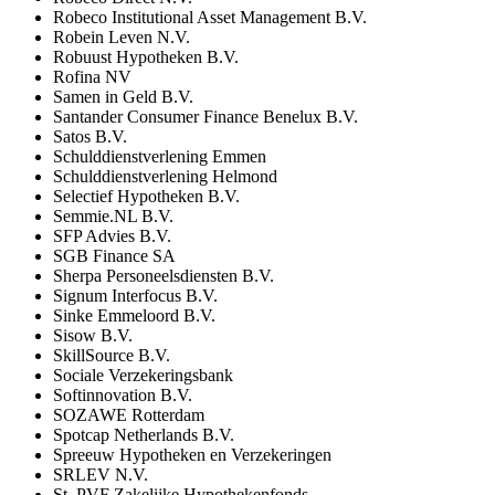
Robeco Institutional Asset Management B.V.
Robein Leven N.V.
Robuust Hypotheken B.V.
Rofina NV
Samen in Geld B.V.
Santander Consumer Finance Benelux B.V.
Satos B.V.
Schulddienstverlening Emmen
Schulddienstverlening Helmond
Selectief Hypotheken B.V.
Semmie.NL B.V.
SFP Advies B.V.
SGB Finance SA
Sherpa Personeelsdiensten B.V.
Signum Interfocus B.V.
Sinke Emmeloord B.V.
Sisow B.V.
SkillSource B.V.
Sociale Verzekeringsbank
Softinnovation B.V.
SOZAWE Rotterdam
Spotcap Netherlands B.V.
Spreeuw Hypotheken en Verzekeringen
SRLEV N.V.
St. PVF Zakelijke Hypothekenfonds