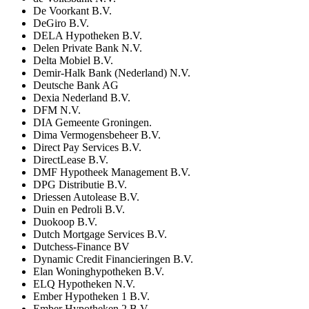
De Voorkant B.V.
DeGiro B.V.
DELA Hypotheken B.V.
Delen Private Bank N.V.
Delta Mobiel B.V.
Demir-Halk Bank (Nederland) N.V.
Deutsche Bank AG
Dexia Nederland B.V.
DFM N.V.
DIA Gemeente Groningen.
Dima Vermogensbeheer B.V.
Direct Pay Services B.V.
DirectLease B.V.
DMF Hypotheek Management B.V.
DPG Distributie B.V.
Driessen Autolease B.V.
Duin en Pedroli B.V.
Duokoop B.V.
Dutch Mortgage Services B.V.
Dutchess-Finance BV
Dynamic Credit Financieringen B.V.
Elan Woninghypotheken B.V.
ELQ Hypotheken N.V.
Ember Hypotheken 1 B.V.
Ember Hypotheken 2 B.V.