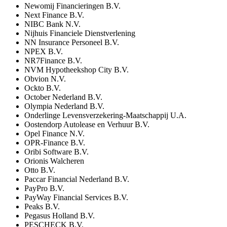
Newomij Financieringen B.V.
Next Finance B.V.
NIBC Bank N.V.
Nijhuis Financiele Dienstverlening
NN Insurance Personeel B.V.
NPEX B.V.
NR7Finance B.V.
NVM Hypotheekshop City B.V.
Obvion N.V.
Ockto B.V.
October Nederland B.V.
Olympia Nederland B.V.
Onderlinge Levensverzekering-Maatschappij U.A.
Oostendorp Autolease en Verhuur B.V.
Opel Finance N.V.
OPR-Finance B.V.
Oribi Software B.V.
Orionis Walcheren
Otto B.V.
Paccar Financial Nederland B.V.
PayPro B.V.
PayWay Financial Services B.V.
Peaks B.V.
Pegasus Holland B.V.
PESCHECK B.V.