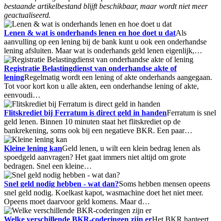
bestaande artikelbestand blijft beschikbaar, maar wordt niet meer
geactualiseerd.
Lenen & wat is onderhands lenen en hoe doet u dat
Als
aanvulling op een lening bij de bank kunt u ook een onderhandse
lening afsluiten. Maar wat is onderhands geld lenen eigenlijk,…
Registratie Belastingdienst van onderhandse akte of
lening
Regelmatig wordt een lening of akte onderhands aangegaan.
Tot voor kort kon u alle akten, een onderhandse lening of akte,
eenvoudi…
Flitskrediet bij Ferratum is direct geld in handen
Ferratum is snel
geld lenen. Binnen 10 minuten staat het flitskrediet op de
bankrekening, soms ook bij een negatieve BKR. Een paar…
Kleine lening kan
Geld lenen, u wilt een klein bedrag lenen als
spoedgeld aanvragen? Het gaat immers niet altijd om grote
bedragen. Snel een kleine…
Snel geld nodig hebben - wat dan?
Soms hebben mensen opeens
snel geld nodig. Koelkast kapot, wasmachine doet het niet meer.
Opeens moet daarvoor geld komens. Maar d…
Welke verschillende BKR-coderingen zijn er
Het BKR hanteert