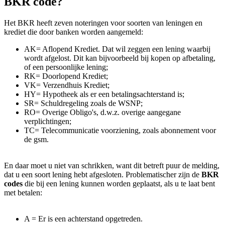
BKR code?
Het BKR heeft zeven noteringen voor soorten van leningen en
krediet die door banken worden aangemeld:
AK= Aflopend Krediet. Dat wil zeggen een lening waarbij
wordt afgelost. Dit kan bijvoorbeeld bij kopen op afbetaling,
of een persoonlijke lening;
RK= Doorlopend Krediet;
VK= Verzendhuis Krediet;
HY= Hypotheek als er een betalingsachterstand is;
SR= Schuldregeling zoals de WSNP;
RO= Overige Obligo's, d.w.z. overige aangegane
verplichtingen;
TC= Telecommunicatie voorziening, zoals abonnement voor
de gsm.
En daar moet u niet van schrikken, want dit betreft puur de melding,
dat u een soort lening hebt afgesloten. Problematischer zijn de
BKR
codes
die bij een lening kunnen worden geplaatst, als u te laat bent
met betalen:
A = Er is een achterstand opgetreden.