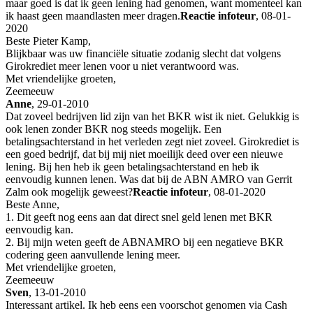
maar goed is dat ik geen lening had genomen, want momenteel kan
ik haast geen maandlasten meer dragen.
Reactie infoteur
, 08-01-
2020
Beste Pieter Kamp,
Blijkbaar was uw financiële situatie zodanig slecht dat volgens
Girokrediet meer lenen voor u niet verantwoord was.
Met vriendelijke groeten,
Zeemeeuw
Anne
, 29-01-2010
Dat zoveel bedrijven lid zijn van het BKR wist ik niet. Gelukkig is
ook lenen zonder BKR nog steeds mogelijk. Een
betalingsachterstand in het verleden zegt niet zoveel. Girokrediet is
een goed bedrijf, dat bij mij niet moeilijk deed over een nieuwe
lening. Bij hen heb ik geen betalingsachterstand en heb ik
eenvoudig kunnen lenen. Was dat bij de ABN AMRO van Gerrit
Zalm ook mogelijk geweest?
Reactie infoteur
, 08-01-2020
Beste Anne,
1. Dit geeft nog eens aan dat direct snel geld lenen met BKR
eenvoudig kan.
2. Bij mijn weten geeft de ABNAMRO bij een negatieve BKR
codering geen aanvullende lening meer.
Met vriendelijke groeten,
Zeemeeuw
Sven
, 13-01-2010
Interessant artikel. Ik heb eens een voorschot genomen via Cash