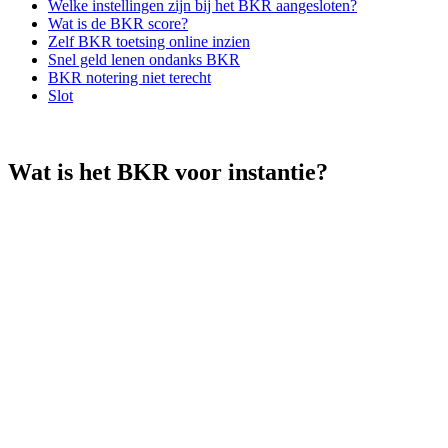
Welke instellingen zijn bij het BKR aangesloten?
Wat is de BKR score?
Zelf BKR toetsing online inzien
Snel geld lenen ondanks BKR
BKR notering niet terecht
Slot
Wat is het BKR voor instantie?