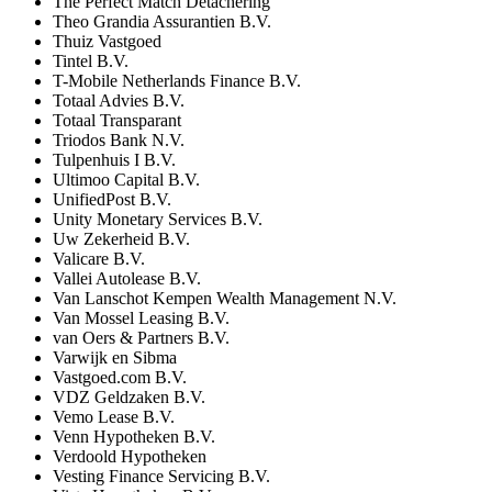
The Perfect Match Detachering
Theo Grandia Assurantien B.V.
Thuiz Vastgoed
Tintel B.V.
T-Mobile Netherlands Finance B.V.
Totaal Advies B.V.
Totaal Transparant
Triodos Bank N.V.
Tulpenhuis I B.V.
Ultimoo Capital B.V.
UnifiedPost B.V.
Unity Monetary Services B.V.
Uw Zekerheid B.V.
Valicare B.V.
Vallei Autolease B.V.
Van Lanschot Kempen Wealth Management N.V.
Van Mossel Leasing B.V.
van Oers & Partners B.V.
Varwijk en Sibma
Vastgoed.com B.V.
VDZ Geldzaken B.V.
Vemo Lease B.V.
Venn Hypotheken B.V.
Verdoold Hypotheken
Vesting Finance Servicing B.V.