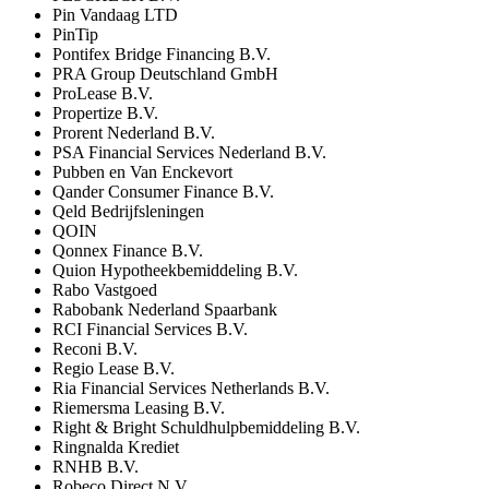
Pin Vandaag LTD
PinTip
Pontifex Bridge Financing B.V.
PRA Group Deutschland GmbH
ProLease B.V.
Propertize B.V.
Prorent Nederland B.V.
PSA Financial Services Nederland B.V.
Pubben en Van Enckevort
Qander Consumer Finance B.V.
Qeld Bedrijfsleningen
QOIN
Qonnex Finance B.V.
Quion Hypotheekbemiddeling B.V.
Rabo Vastgoed
Rabobank Nederland Spaarbank
RCI Financial Services B.V.
Reconi B.V.
Regio Lease B.V.
Ria Financial Services Netherlands B.V.
Riemersma Leasing B.V.
Right & Bright Schuldhulpbemiddeling B.V.
Ringnalda Krediet
RNHB B.V.
Robeco Direct N.V.