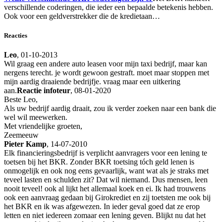
verschillende coderingen, die ieder een bepaalde betekenis hebben.
Ook voor een geldverstrekker die de kredietaan…
Reacties
Leo
, 01-10-2013
Wil graag een andere auto leasen voor mijn taxi bedrijf, maar kan
nergens terecht. je wordt gewoon gestraft. moet maar stoppen met
mijn aardig draaiende bedrijfje. vraag maar een uitkering
aan.
Reactie infoteur
, 08-01-2020
Beste Leo,
Als uw bedrijf aardig draait, zou ik verder zoeken naar een bank die
wel wil meewerken.
Met vriendelijke groeten,
Zeemeeuw
Pieter Kamp
, 14-07-2010
Elk financieringsbedrijf is verplicht aanvragers voor een lening te
toetsen bij het BKR. Zonder BKR toetsing tóch geld lenen is
onmogelijk en ook nog eens gevaarlijk, want wat als je straks met
teveel lasten en schulden zit? Dat wil niemand. Dus mensen, leen
nooit teveel! ook al lijkt het allemaal koek en ei. Ik had trouwens
ook een aanvraag gedaan bij Girokrediet en zij toetsten me ook bij
het BKR en ik was afgewezen. In ieder geval goed dat ze erop
letten en niet iedereen zomaar een lening geven. Blijkt nu dat het