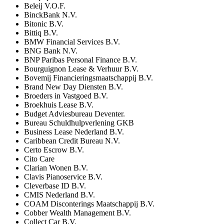
Beleij V.O.F.
BinckBank N.V.
Bitonic B.V.
Bittiq B.V.
BMW Financial Services B.V.
BNG Bank N.V.
BNP Paribas Personal Finance B.V.
Bourguignon Lease & Verhuur B.V.
Bovemij Financieringsmaatschappij B.V.
Brand New Day Diensten B.V.
Broeders in Vastgoed B.V.
Broekhuis Lease B.V.
Budget Adviesbureau Deventer.
Bureau Schuldhulpverlening GKB
Business Lease Nederland B.V.
Caribbean Credit Bureau N.V.
Certo Escrow B.V.
Cito Care
Clarian Wonen B.V.
Clavis Pianoservice B.V.
Cleverbase ID B.V.
CMIS Nederland B.V.
COAM Disconterings Maatschappij B.V.
Cobber Wealth Management B.V.
Collect Car B.V.