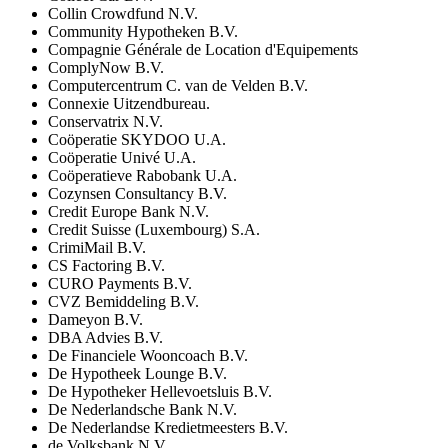
Collin Crowdfund N.V.
Community Hypotheken B.V.
Compagnie Générale de Location d'Equipements
ComplyNow B.V.
Computercentrum C. van de Velden B.V.
Connexie Uitzendbureau.
Conservatrix N.V.
Coöperatie SKYDOO U.A.
Coöperatie Univé U.A.
Coöperatieve Rabobank U.A.
Cozynsen Consultancy B.V.
Credit Europe Bank N.V.
Credit Suisse (Luxembourg) S.A.
CrimiMail B.V.
CS Factoring B.V.
CURO Payments B.V.
CVZ Bemiddeling B.V.
Dameyon B.V.
DBA Advies B.V.
De Financiele Wooncoach B.V.
De Hypotheek Lounge B.V.
De Hypotheker Hellevoetsluis B.V.
De Nederlandsche Bank N.V.
De Nederlandse Kredietmeesters B.V.
de Volksbank N.V.