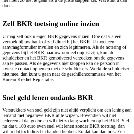
het hoeft zo niet te gaan als u de juiste stappen zet. Wat kunt u dan
doen.
Zelf BKR toetsing online inzien
U mag zelf ook u eigen BKR gegevens inzien. Doe dat via een
verzoek bij uw bank of zelf direct bij het BKR. U moet een
aanvraagformulier invullen en zich legitimeren. Als de notering of
gegevens bij het BKR naar uw oordeel onjuist zijn, kunt de
schuldeiser en het BKR gemotiveerd verzoeken om de gegevens
aan te passen. Als de gegevens niet kloppen kan de persoon in
kwestie contact opnemen met de schuldeisers. Werkt de schuldeiser
niet mee, dan kunt u gaan naar de geschillencommissie van het
Bureau Krediet Registratie.
Snel geld lenen ondanks BKR
Verstrekkers van snel geld zijn niet altijd verplicht om een lening aan
iemand met negatieve BKR af te wijzen. Bovendien wil niet
iedereen al dat gedoe en wil niet zo lang wachten op het BKR. Stel
nu dat u 100 euro even snel wilt lenen zonder BKR toetsing, dan
wilt u dat toch direct in handen hebben. En dat kan dan ook. Een