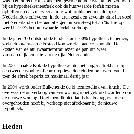
was. Ten onrechte dus, als men geschiedkunde gaat kijken zou men
bij de hypotheekrenteaftrek ook de huurwaarde forfait moeten
opheffen en dat zou weer aardig wat problemen met de rijke
Nederlanders opleveren. In de jaren zestig en zeventig ging het goed
met Nederland en het aantal eigen huizen steeg tot 35 %. Hierop
werd in 1973 het huurwaarde forfait verhoogd.
In de jaren ’90 ontstond de tendens om 100% hypotheek te nemen,
zodat de overwaarde besteed kon worden aan consumptie. De
kosten van de huurwaardeforfait rezen de pan uit, weer
voornamelijk ten bate van de rijke Nederlander.
In 2001 maakte Kok de hypotheekrente niet langer aftrekbaar bij
een tweede woning of consumptieve doeleinden ook werd vanaf
toen de aftrek beperkt tot maximaal dertig jaar.
In 2004 wordt onder Balkenende de bijleenregeling van kracht. De
overwaarde uit verkoop van een woning moet gebruikt worden voor
de nieuwe woning. Doet men dit niet dan is het bedrag wat men
overgehouden heeft bij verkoop niet aftrekbaar bij de nieuwe
hypotheek.
Heden