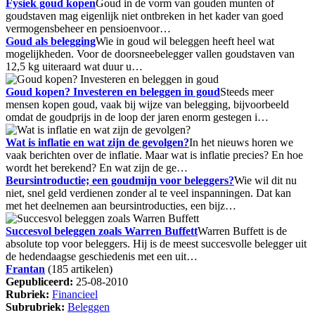
Fysiek goud kopen
Goud in de vorm van gouden munten of
goudstaven mag eigenlijk niet ontbreken in het kader van goed
vermogensbeheer en pensioenvoor…
Goud als belegging
Wie in goud wil beleggen heeft heel wat
mogelijkheden. Voor de doorsneebelegger vallen goudstaven van
12,5 kg uiteraard wat duur u…
Goud kopen? Investeren en beleggen in goud
Steeds meer
mensen kopen goud, vaak bij wijze van belegging, bijvoorbeeld
omdat de goudprijs in de loop der jaren enorm gestegen i…
Wat is inflatie en wat zijn de gevolgen?
In het nieuws horen we
vaak berichten over de inflatie. Maar wat is inflatie precies? En hoe
wordt het berekend? En wat zijn de ge…
Beursintroductie; een goudmijn voor beleggers?
Wie wil dit nu
niet, snel geld verdienen zonder al te veel inspanningen. Dat kan
met het deelnemen aan beursintroducties, een bijz…
Succesvol beleggen zoals Warren Buffett
Warren Buffett is de
absolute top voor beleggers. Hij is de meest succesvolle belegger uit
de hedendaagse geschiedenis met een uit…
Frantan
(185 artikelen)
Gepubliceerd:
25-08-2010
Rubriek:
Financieel
Subrubriek:
Beleggen