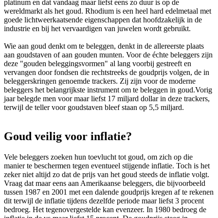
platinum en dat vandaag maar liefst eens zo duur is op de
wereldmarkt als het goud. Rhodium is een heel hard edelmetaal met
goede lichtweerkaatsende eigenschappen dat hoofdzakelijk in de
industrie en bij het vervaardigen van juwelen wordt gebruikt.
Wie aan goud denkt om te beleggen, denkt in de allereerste plaats
aan goudstaven of aan gouden munten. Voor de échte beleggers zijn
deze "gouden beleggingsvormen" al lang voorbij gestreeft en
vervangen door fondsen die rechtstreeks de goudprijs volgen, de in
beleggerskringen genoemde trackers. Zij zijn voor de moderne
beleggers het belangrijkste instrument om te beleggen in goud.Vorig
jaar belegde men voor maar liefst 17 miljard dollar in deze trackers,
terwijl de teller voor goudstaven bleef staan op 5,5 miljard.
Goud veilig voor inflatie?
Vele beleggers zoeken hun toevlucht tot goud, om zich op die
manier te beschermen tegen eventueel stijgende inflatie. Toch is het
zeker niet altijd zo dat de prijs van het goud steeds de inflatie volgt.
Vraag dat maar eens aan Amerikaanse beleggers, die bijvoorbeeld
tussen 1987 en 2001 met een dalende goudprijs kregen af te rekenen
dit terwijl de inflatie tijdens dezelfde periode maar liefst 3 procent
bedroeg. Het tegenovergestelde kan evenzeer. In 1980 bedroeg de