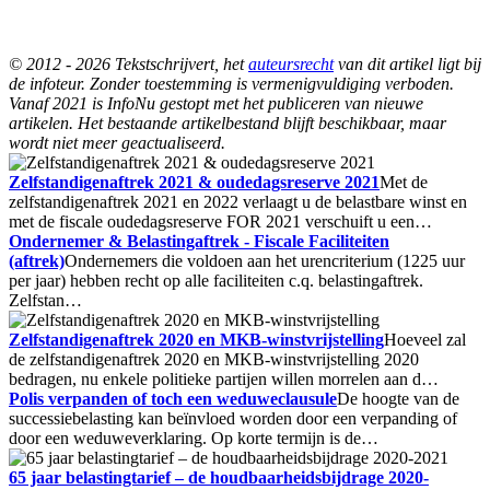
© 2012 - 2026 Tekstschrijvert, het
auteursrecht
van dit artikel ligt bij
de infoteur. Zonder toestemming is vermenigvuldiging verboden.
Vanaf 2021 is InfoNu gestopt met het publiceren van nieuwe
artikelen. Het bestaande artikelbestand blijft beschikbaar, maar
wordt niet meer geactualiseerd.
Zelfstandigenaftrek 2021 & oudedagsreserve 2021
Met de
zelfstandigenaftrek 2021 en 2022 verlaagt u de belastbare winst en
met de fiscale oudedagsreserve FOR 2021 verschuift u een…
Ondernemer & Belastingaftrek - Fiscale Faciliteiten
(aftrek)
Ondernemers die voldoen aan het urencriterium (1225 uur
per jaar) hebben recht op alle faciliteiten c.q. belastingaftrek.
Zelfstan…
Zelfstandigenaftrek 2020 en MKB-winstvrijstelling
Hoeveel zal
de zelfstandigenaftrek 2020 en MKB-winstvrijstelling 2020
bedragen, nu enkele politieke partijen willen morrelen aan d…
Polis verpanden of toch een weduweclausule
De hoogte van de
successiebelasting kan beïnvloed worden door een verpanding of
door een weduweverklaring. Op korte termijn is de…
65 jaar belastingtarief – de houdbaarheidsbijdrage 2020-