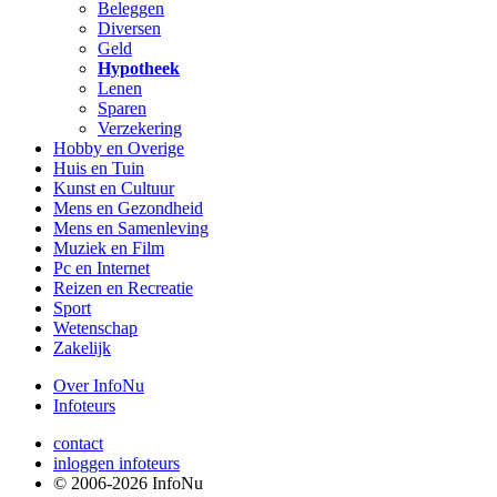
Beleggen
Diversen
Geld
Hypotheek
Lenen
Sparen
Verzekering
Hobby en Overige
Huis en Tuin
Kunst en Cultuur
Mens en Gezondheid
Mens en Samenleving
Muziek en Film
Pc en Internet
Reizen en Recreatie
Sport
Wetenschap
Zakelijk
Over InfoNu
Infoteurs
contact
inloggen infoteurs
© 2006-2026 InfoNu