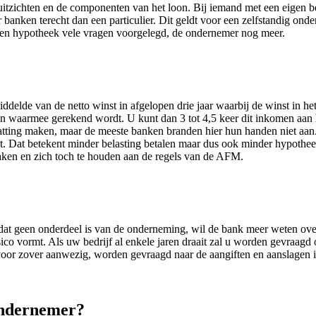
tzichten en de componenten van het loon. Bij iemand met een eigen bedri
anken terecht dan een particulier. Dit geldt voor een zelfstandig ond
naar een hypotheek vele vragen voorgelegd, de ondernemer nog meer.
iddelde van de netto winst in afgelopen drie jaar waarbij de winst in h
komen waarmee gerekend wordt. U kunt dan 3 tot 4,5 keer dit inkomen 
ting maken, maar de meeste banken branden hier hun handen niet aan. 
. Dat betekent minder belasting betalen maar dus ook minder hypotheek
aken en zich toch te houden aan de regels van de AFM.
, dat geen onderdeel is van de onderneming, wil de bank meer weten o
ico vormt. Als uw bedrijf al enkele jaren draait zal u worden gevraagd 
 voor zover aanwezig, worden gevraagd naar de aangiften en aanslagen in
.
ondernemer?