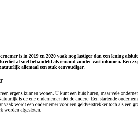
ernemer is in 2019 en 2020 vaak nog lastiger dan een lening afsluit
rediet al snel behandeld als iemand zonder vast inkomen. Een zzp
atuurlijk allemaal een stuk eenvoudiger.
er
 iedereen ergens kunnen wonen. U kunt een huis huren, maar vele ondern
Natuurlijk is de ene ondernemer niet de andere. Een startende ondernemer
r vaak wordt een ondernemer voor een geldverstrekker toch als een grote
k worden afgesloten.