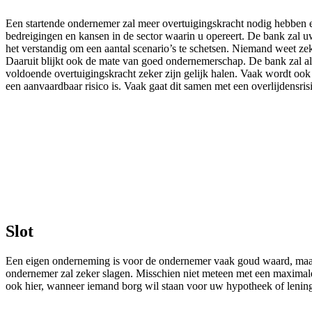
Een startende ondernemer zal meer overtuigingskracht nodig hebben e
bedreigingen en kansen in de sector waarin u opereert. De bank zal uw 
het verstandig om een aantal scenario’s te schetsen. Niemand weet z
Daaruit blijkt ook de mate van goed ondernemerschap. De bank zal all
voldoende overtuigingskracht zeker zijn gelijk halen. Vaak wordt ook
een aanvaardbaar risico is. Vaak gaat dit samen met een overlijdensris
Slot
Een eigen onderneming is voor de ondernemer vaak goud waard, maar e
ondernemer zal zeker slagen. Misschien niet meteen met een maximale 
ook hier, wanneer iemand borg wil staan voor uw hypotheek of lenin