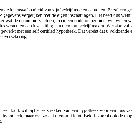
n de levensvatbaarheid van zijn bedrijf moeten aantonen. Er zal een 
gegevens vergelijken met de eigen inschattingen. Het heeft dus weinig zi
eker wat de economie zal doen, maar een ondernemer moet wel weten wat
es wegen en een inschatting van u en uw bedrijf maken. Wie start zal 
 gewerkt met een self certified hypotheek. Dat vereist dat u voldoend
icoverzekering.
en bank wil bij het verstrekken van een hypotheek voor een huis vaak
hypotheek, maar wel zo dat u vooruit kunt. Bekijk vooral ook de mogel
g.