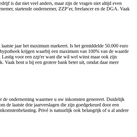
jf is dat niet veel anders, maar zijn de vragen niet altijd even
ernemer, startende ondernemer, ZZP’er, freelancer en de DGA. Vaak
et laatste jaar het maximum markeert. Is het gemiddelde 50.000 euro
aan hypotheek krijgen waarbij een maximum van 100% van de waarde
Lastig voor een zzp'er want die wil wel winst maar ook zijn
. Vaak bent u bij een grotere bank beter uit, omdat daar meer
ver de onderneming waarmee u uw inkomsten genereert. Duidelijk
om de laatste drie jaarverslagen die zijn goedgekeurd door een
komstenbelasting. Privé is natuurlijk ook belangrijk of u al andere