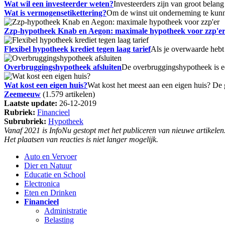
Wat wil een investeerder weten?
Investeerders zijn van groot bela
Wat is vermogensetikettering?
Om de winst uit onderneming te kunn
Zzp-hypotheek Knab en Aegon: maximale hypotheek voor zzp'e
Flexibel hypotheek krediet tegen laag tarief
Als je overwaarde hebt
Overbruggingshypotheek afsluiten
De overbruggingshypotheek is ee
Wat kost een eigen huis?
Wat kost het meest aan een eigen huis? De g
Zeemeeuw
(1.579 artikelen)
Laatste update:
26-12-2019
Rubriek:
Financieel
Subrubriek:
Hypotheek
Vanaf 2021 is InfoNu gestopt met het publiceren van nieuwe artikelen
Het plaatsen van reacties is niet langer mogelijk.
Auto en Vervoer
Dier en Natuur
Educatie en School
Electronica
Eten en Drinken
Financieel
Administratie
Belasting