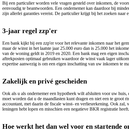
Bij een particulier worden vele vragen gesteld over inkomen, de voorui
eenvoudig te beantwoorden. Een ondernemer kan daardoor bij minder b
zijn allerlei garanties vereist. De particulier krijgt bij het zoeken 
3-jaar regel zzp'er
Een bank kijkt bij een zzp'er voor het relevante inkomen naar het gem
maar de winst in het laatste jaar 25.000 euro dan is 25.000 het in
van de woning geldt in 2019 en 2020. Een bank mag een eigen inschat
aftrekposten optimaal gebruiken waardoor de winst vaak lager uitkomt
expertise aanwezig is om een eigen inschatting van uw inkomen te m
Zakelijk en privé gescheiden
Ook als u als ondernemer een hypotheek wilt afsluiten voor uw huis
moet worden dat u de maandlasten kunt dragen en niet een te groot ris
accountant, met daarin de fiscale winst- en verliesrekening. Ook zal,
leningen hebt lopen en misschien een negatieve BKR registratie heeft
Hoe werkt het dan wel voor en startende 