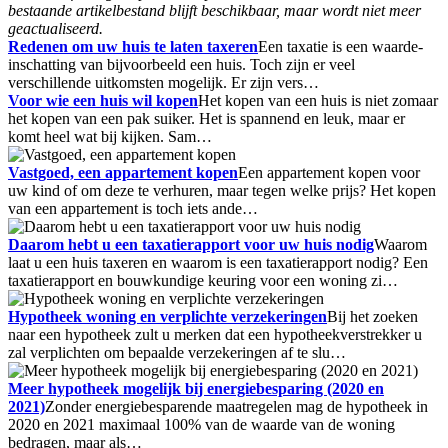
bestaande artikelbestand blijft beschikbaar, maar wordt niet meer
geactualiseerd.
Redenen om uw huis te laten taxeren
Een taxatie is een waarde-
inschatting van bijvoorbeeld een huis. Toch zijn er veel
verschillende uitkomsten mogelijk. Er zijn vers…
Voor wie een huis wil kopen
Het kopen van een huis is niet zomaar
het kopen van een pak suiker. Het is spannend en leuk, maar er
komt heel wat bij kijken. Sam…
Vastgoed, een appartement kopen
Een appartement kopen voor
uw kind of om deze te verhuren, maar tegen welke prijs? Het kopen
van een appartement is toch iets ande…
Daarom hebt u een taxatierapport voor uw huis nodig
Waarom
laat u een huis taxeren en waarom is een taxatierapport nodig? Een
taxatierapport en bouwkundige keuring voor een woning zi…
Hypotheek woning en verplichte verzekeringen
Bij het zoeken
naar een hypotheek zult u merken dat een hypotheekverstrekker u
zal verplichten om bepaalde verzekeringen af te slu…
Meer hypotheek mogelijk bij energiebesparing (2020 en
2021)
Zonder energiebesparende maatregelen mag de hypotheek in
2020 en 2021 maximaal 100% van de waarde van de woning
bedragen, maar als…