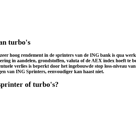
an turbo's
zeer hoog rendement in de sprinters van de ING bank is qua werkin
ing in aandelen, grondstoffen, valuta of de AEX index hoeft te beta
entuele verlies is beperkt door het ingebouwde stop loss-niveau va
gen van ING Sprinters, eenvoudiger kan haast niet.
printer of turbo's?