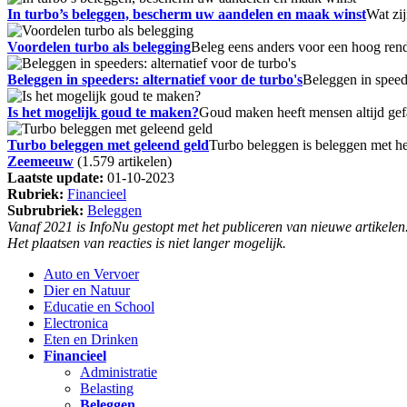
In turbo’s beleggen, bescherm uw aandelen en maak winst
Wat zij
Voordelen turbo als belegging
Beleg eens anders voor een hoog rende
Beleggen in speeders: alternatief voor de turbo's
Beleggen in speed
Is het mogelijk goud te maken?
Goud maken heeft mensen altijd gef
Turbo beleggen met geleend geld
Turbo beleggen is beleggen met he
Zeemeeuw
(1.579 artikelen)
Laatste update:
01-10-2023
Rubriek:
Financieel
Subrubriek:
Beleggen
Vanaf 2021 is InfoNu gestopt met het publiceren van nieuwe artikelen
Het plaatsen van reacties is niet langer mogelijk.
Auto en Vervoer
Dier en Natuur
Educatie en School
Electronica
Eten en Drinken
Financieel
Administratie
Belasting
Beleggen