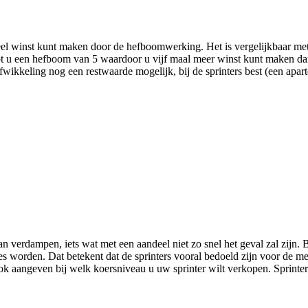
 veel winst kunt maken door de hefboomwerking. Het is vergelijkbaar me
hebt u een hefboom van 5 waardoor u vijf maal meer winst kunt maken dan
afwikkeling nog een restwaarde mogelijk, bij de sprinters best (een apart
kan verdampen, iets wat met een aandeel niet zo snel het geval zal zijn
es worden. Dat betekent dat de sprinters vooral bedoeld zijn voor de 
ook aangeven bij welk koersniveau u uw sprinter wilt verkopen. Sprinte