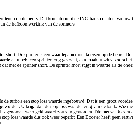
erdienen op de beurs. Dat komt doordat de ING bank een deel van uw inv
 van de hefboomwerking van de sprinters.
inter short. De sprinter is een waardepapier met koersen op de beurs. D
aarde en u hebt een sprinter long gekocht, dan maakt u winst zodra het 
dat met de sprinter short. De sprinter short stijgt in waarde als de ond
als de turbo's een stop loss waarde ingebouwd. Dat is een groot voordeel
s geworden. U krijgt dan de stop loss waarde terug van de bank. Wie me
del is genomen weer geld waard zou zijn geworden. Die mensen kiezen 
wde stop loss waarde dus ook weer beperkt. Een Booster heeft geen rest
r.