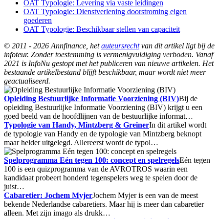
OAT Typologie: Levering via vaste leidingen
OAT Typologie: Dienstverlening doorstroming eigen
goederen
OAT Typologie: Beschikbaar stellen van capaciteit
© 2011 - 2026 Annfinance, het
auteursrecht
van dit artikel ligt bij de
infoteur. Zonder toestemming is vermenigvuldiging verboden. Vanaf
2021 is InfoNu gestopt met het publiceren van nieuwe artikelen. Het
bestaande artikelbestand blijft beschikbaar, maar wordt niet meer
geactualiseerd.
Opleiding Bestuurlijke Informatie Voorziening (BIV)
Bij de
opleiding Bestuurlijke Informatie Voorziening (BIV) krijgt u een
goed beeld van de hoofdlijnen van de bestuurlijke informat…
Typologie van Handy, Mintzberg & Greiner
In dit artikel wordt
de typologie van Handy en de typologie van Mintzberg beknopt
maar helder uitgelegd. Allereerst wordt de typol…
Spelprogramma Eén tegen 100: concept en spelregels
Eén tegen
100 is een quizprogramma van de AVROTROS waarin een
kandidaat probeert honderd tegenspelers weg te spelen door de
juist…
Cabaretier: Jochem Myjer
Jochem Myjer is een van de meest
bekende Nederlandse cabaretiers. Maar hij is meer dan cabaretier
alleen. Met zijn imago als drukk…